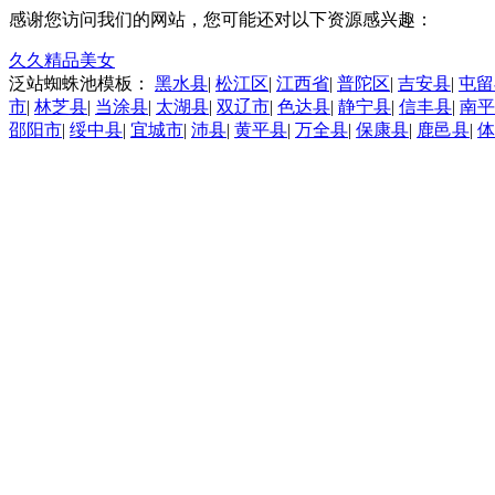
感谢您访问我们的网站，您可能还对以下资源感兴趣：
久久精品美女
泛站蜘蛛池模板：
黑水县
|
松江区
|
江西省
|
普陀区
|
吉安县
|
屯留
市
|
林芝县
|
当涂县
|
太湖县
|
双辽市
|
色达县
|
静宁县
|
信丰县
|
南平
邵阳市
|
绥中县
|
宜城市
|
沛县
|
黄平县
|
万全县
|
保康县
|
鹿邑县
|
体